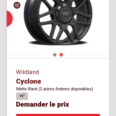
Siège
Hiver
Approved
conique
for Winter
Use
Navigate 1
Navigate 2
Wildland
Cyclone
Matte Black (2 autres finitions disponibles)
18″
Demander le prix