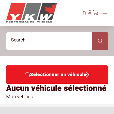
YKW Wheels
Se
Fr
Menu
Menu
/fr/cart
connecter
Search
Search
Sélectionner un véhicule
Aucun véhicule sélectionné
Mon véhicule