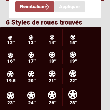
Réinitialiser
Appliquer
6 Styles de roues trouvés
12″
13″
14″
15″
16″
17″
18″
19″
19.5
20″
21″
22″
23″
24″
26″
28″