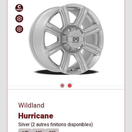
Siège
Hiver
Approved
conique
for Winter
Use
Navigate 1
Navigate 2
Wildland
Hurricane
Silver (2 autres finitions disponibles)