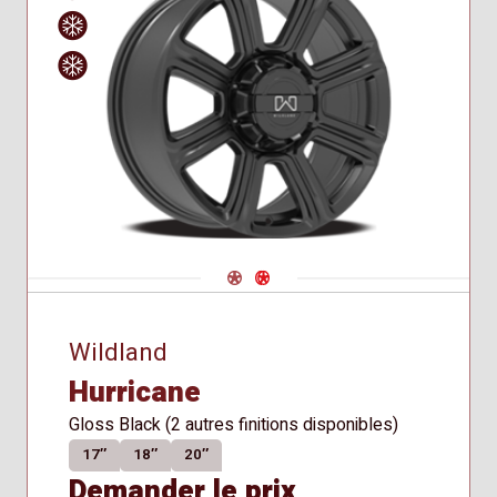
Siège
Hiver
Approved
conique
for Winter
Use
Navigate 1
Navigate 2
Wildland
Hurricane
Gloss Black (2 autres finitions disponibles)
17″
18″
20″
Demander le prix