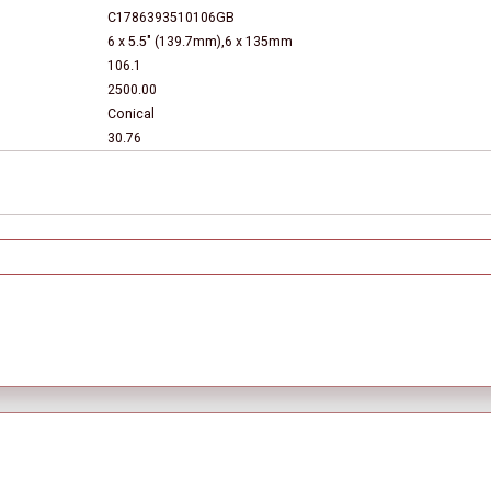
C1786393510106GB
6 x 5.5" (139.7mm),6 x 135mm
106.1
2500.00
Conical
30.76