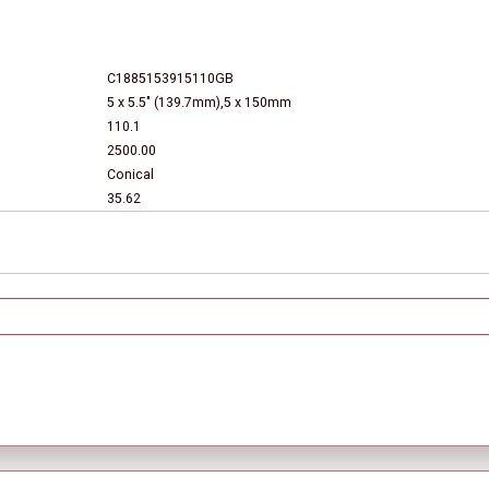
C1885153915110GB
5 x 5.5" (139.7mm),5 x 150mm
110.1
2500.00
Conical
35.62