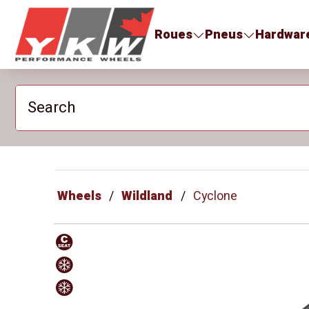
YKW Wheels
Roues
Pneus
Hardwar
Search
Wheels
Wildland
Cyclone