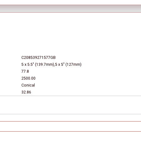
C208539271577GB
5 x 5.5" (139.7mm),5 x 5" (127mm)
77.8
2500.00
Conical
32.86