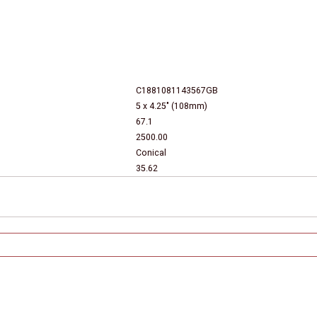
C1881081143567GB
5 x 4.25" (108mm)
67.1
2500.00
Conical
35.62