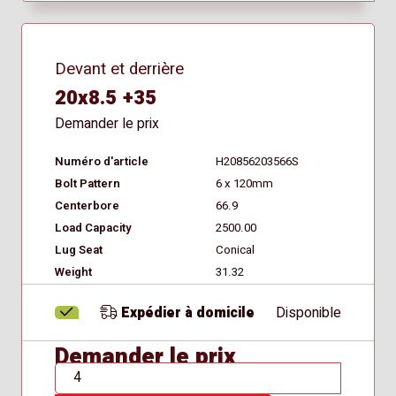
Devant et derrière
20x8.5 +35
Demander le prix
Numéro d'article
H20856203566S
Bolt Pattern
6 x 120mm
Centerbore
66.9
Load Capacity
2500.00
Lug Seat
Conical
Weight
31.32
Expédier à domicile
Disponible
Demander le prix
QTÉ