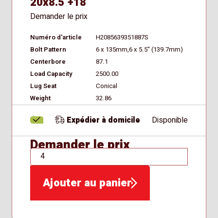
20x8.5 +18
Demander le prix
Numéro d'article
H2085639351887S
Bolt Pattern
6 x 135mm,6 x 5.5" (139.7mm)
Centerbore
87.1
Load Capacity
2500.00
Lug Seat
Conical
Weight
32.86
Expédier à domicile
Disponible
Demander le prix
QTÉ
Ajouter au panier