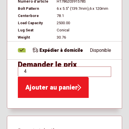
Numéro d'article
H178620391578S
Bolt Pattern
6 x 5.5" (139.7mm),6 x 120mm
Centerbore
78.1
Load Capacity
2500.00
Lug Seat
Conical
Weight
30.76
Expédier à domicile
Disponible
Demander le prix
QTÉ
Ajouter au panier