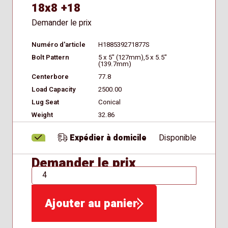
18x8 +18
Demander le prix
Numéro d'article
H188539271877S
Bolt Pattern
5 x 5" (127mm),5 x 5.5"
(139.7mm)
Centerbore
77.8
Load Capacity
2500.00
Lug Seat
Conical
Weight
32.86
Expédier à domicile
Disponible
Demander le prix
QTÉ
Ajouter au panier