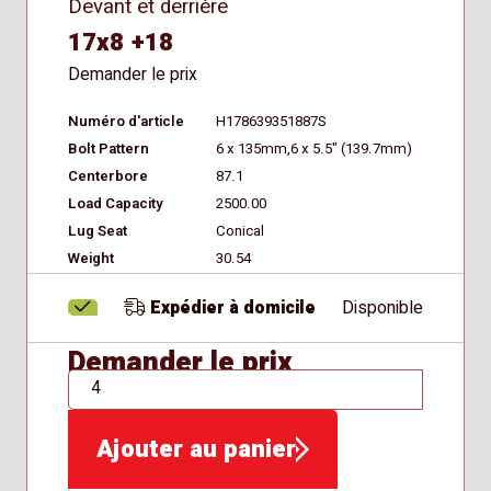
Devant et derrière
17x8 +18
Demander le prix
Numéro d'article
H178639351887S
Bolt Pattern
6 x 135mm,6 x 5.5" (139.7mm)
Centerbore
87.1
Load Capacity
2500.00
Lug Seat
Conical
Weight
30.54
Expédier à domicile
Disponible
Demander le prix
QTÉ
Ajouter au panier