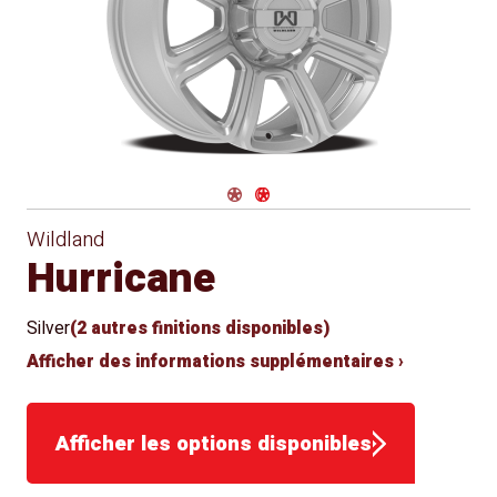
Siège
Hiver
Approved
conique
for Winter
Use
Navigate 1
Navigate 2
Wildland
Hurricane
Silver
(2 autres finitions disponibles)
Afficher des informations supplémentaires ›
Afficher les options disponibles