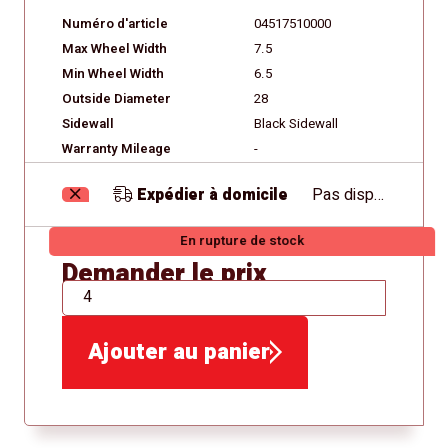
Numéro d'article
04517510000
Max Wheel Width
7.5
Min Wheel Width
6.5
Outside Diameter
28
Sidewall
Black Sidewall
Warranty Mileage
-
Expédier à domicile
Pas disponible
En rupture de stock
Demander le prix
QTÉ
Ajouter au panier