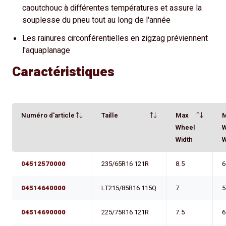
caoutchouc à différentes températures et assure la
souplesse du pneu tout au long de l'année
Les rainures circonférentielles en zigzag préviennent
l'aquaplanage
Caractéristiques
Numéro d'article
Taille
Max
Wheel
Width
W
04512570000
235/65R16 121R
8.5
6
04514640000
LT215/85R16 115Q
7
5
04514690000
225/75R16 121R
7.5
6