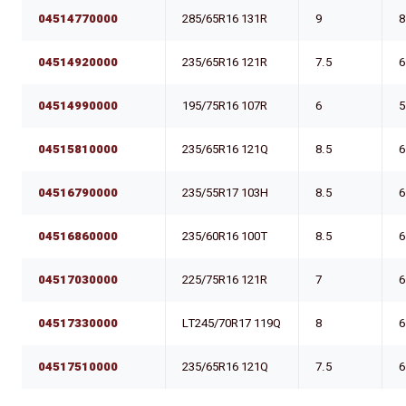
04514770000
285/65R16 131R
9
8
04514920000
235/65R16 121R
7.5
6
04514990000
195/75R16 107R
6
5
04515810000
235/65R16 121Q
8.5
6
04516790000
235/55R17 103H
8.5
6
04516860000
235/60R16 100T
8.5
6
04517030000
225/75R16 121R
7
6
04517330000
LT245/70R17 119Q
8
6
04517510000
235/65R16 121Q
7.5
6