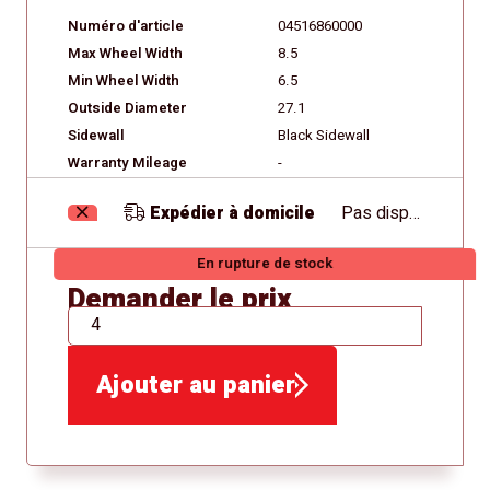
Numéro d'article
04516860000
Max Wheel Width
8.5
Min Wheel Width
6.5
Outside Diameter
27.1
Sidewall
Black Sidewall
Warranty Mileage
-
Expédier à domicile
Pas disponible
En rupture de stock
Demander le prix
QTÉ
Ajouter au panier