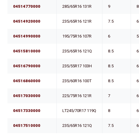
04514770000
285/65R16 131R
9
8
04514920000
235/65R16 121R
7.5
6
04514990000
195/75R16 107R
6
5
04515810000
235/65R16 121Q
8.5
6
04516790000
235/55R17 103H
8.5
6
04516860000
235/60R16 100T
8.5
6
04517030000
225/75R16 121R
7
6
04517330000
LT245/70R17 119Q
8
6
04517510000
235/65R16 121Q
7.5
6