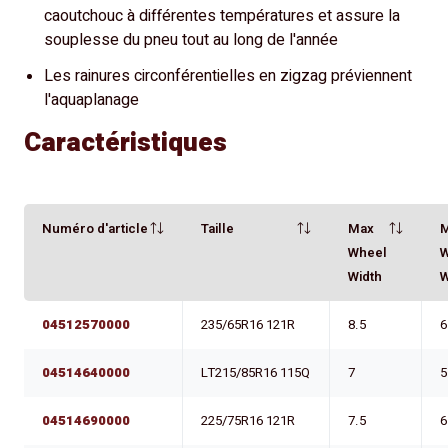
caoutchouc à différentes températures et assure la
souplesse du pneu tout au long de l'année
Les rainures circonférentielles en zigzag préviennent
l'aquaplanage
Caractéristiques
Numéro d'article
Taille
Max
Wheel
Width
W
04512570000
235/65R16 121R
8.5
6
04514640000
LT215/85R16 115Q
7
5
04514690000
225/75R16 121R
7.5
6