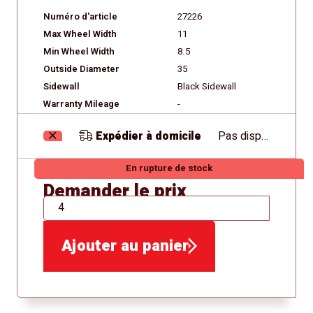
Numéro d'article
27226
Max Wheel Width
11
Min Wheel Width
8.5
Outside Diameter
35
Sidewall
Black Sidewall
Warranty Mileage
-
Expédier à domicile
Pas disponible
En rupture de stock
Demander le prix
QTÉ
Ajouter au panier