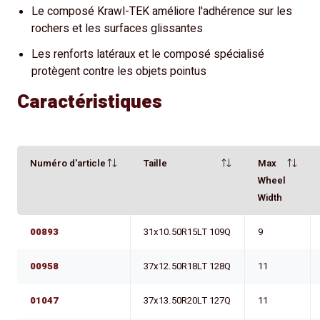
Le composé Krawl-TEK améliore l'adhérence sur les
rochers et les surfaces glissantes
Les renforts latéraux et le composé spécialisé
protègent contre les objets pointus
Caractéristiques
Numéro d'article
Taille
Max
Wheel
Width
00893
31x10.50R15LT 109Q
9
00958
37x12.50R18LT 128Q
11
01047
37x13.50R20LT 127Q
11