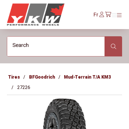
YKW Wheels
Se
Fr
Menu
Menu
/fr/cart
connecter
Search
Search
Tires
BFGoodrich
Mud-Terrain T/A KM3
27226