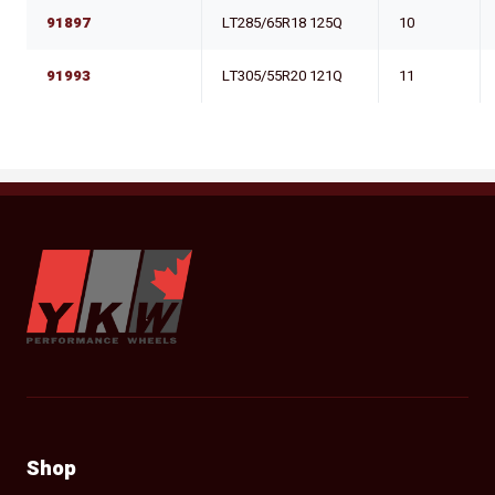
91897
LT285/65R18 125Q
10
91993
LT305/55R20 121Q
11
YKW Wheels
Shop