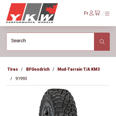
YKW Wheels
Se
Fr
Menu
Menu
/fr/cart
connecter
Search
Search
Tires
BFGoodrich
Mud-Terrain T/A KM3
91993