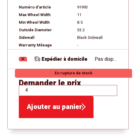
Numéro d'article
91993
Max Wheel Width
11
Min Wheel Width
8.5
Outside Diameter
33.2
Sidewall
Black Sidewall
Warranty Mileage
-
Expédier à domicile
Pas disponible
En rupture de stock
Demander le prix
QTÉ
Ajouter au panier