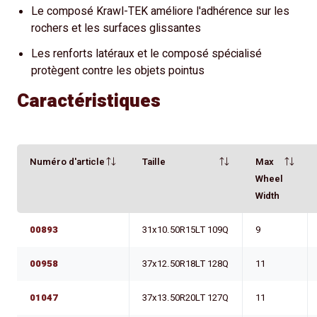
Le composé Krawl-TEK améliore l'adhérence sur les
rochers et les surfaces glissantes
Les renforts latéraux et le composé spécialisé
protègent contre les objets pointus
Caractéristiques
Numéro d'article
Taille
Max
Wheel
Width
00893
31x10.50R15LT 109Q
9
00958
37x12.50R18LT 128Q
11
01047
37x13.50R20LT 127Q
11