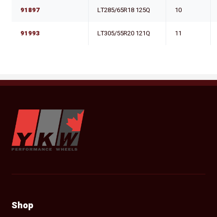
91897
LT285/65R18 125Q
10
91993
LT305/55R20 121Q
11
YKW Wheels
Shop