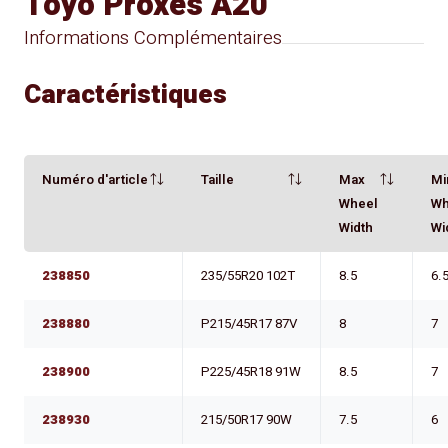
Toyo Proxes A20
Informations Complémentaires
Caractéristiques
Numéro d'article
Taille
Max
Mi
Wheel
Wh
Width
Wi
238850
235/55R20 102T
8.5
6.
238880
P215/45R17 87V
8
7
238900
P225/45R18 91W
8.5
7
238930
215/50R17 90W
7.5
6