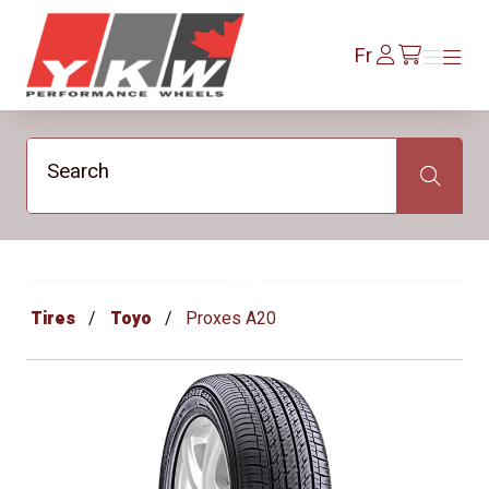
YKW Wheels
Se
Fr
Menu
Menu
/fr/cart
connecter
Search
Search
Tires
Toyo
Proxes A20