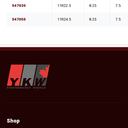
547030
11R22.5
8.25
7.5
547050
11R24.5
8.25
7.5
YKW Wheels
Shop