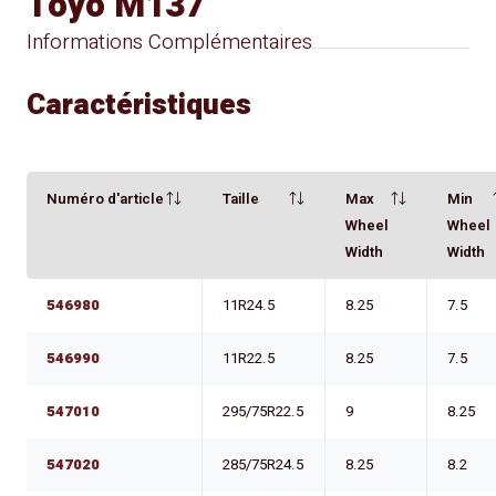
Toyo M137
Informations Complémentaires
Caractéristiques
Numéro d'article
Taille
Max
Min
Wheel
Wheel
Width
Width
546980
11R24.5
8.25
7.5
546990
11R22.5
8.25
7.5
547010
295/75R22.5
9
8.25
547020
285/75R24.5
8.25
8.2