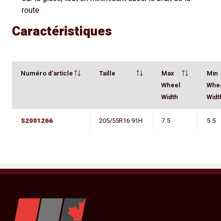
route
Caractéristiques
Numéro d'article
Taille
Max
Min
Wheel
Whe
Width
Widt
S2001266
205/55R16 91H
7.5
5.5
YKW Wheels