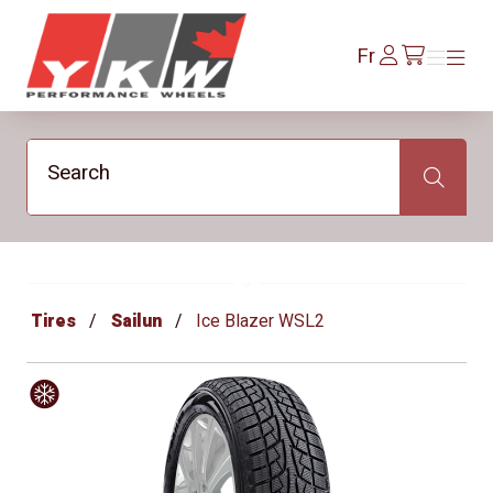
YKW Wheels
Se
Fr
Menu
Menu
/fr/cart
connecter
Search
Search
Tires
Sailun
Ice Blazer WSL2
Hiver