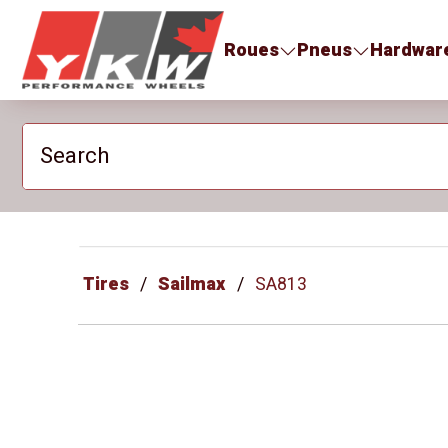
YKW Wheels
Roues
Pneus
Hardwar
Search
Tires
Sailmax
SA813