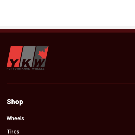
YKW Wheels
Shop
Wheels
Tires