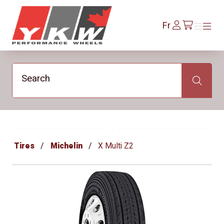
YKW Wheels
Se
Fr
Menu
Menu
/fr/cart
connecter
Search
Search
Tires
Michelin
X Multi Z2