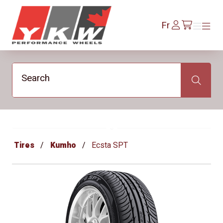
YKW Wheels
Se
Fr
Menu
Menu
/fr/cart
connecter
Search
Search
Tires
Kumho
Ecsta SPT