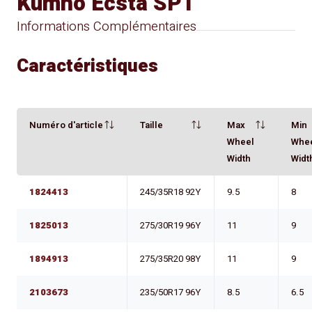
Kumho Ecsta SPT
Informations Complémentaires
Caractéristiques
Numéro d'article
Taille
Max
Min
Wheel
Whe
Width
Widt
1824413
245/35R18 92Y
9.5
8
1825013
275/30R19 96Y
11
9
1894913
275/35R20 98Y
11
9
2103673
235/50R17 96Y
8.5
6.5