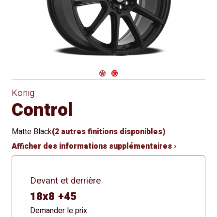
conique
for Winter
Use
Navigate 1
Navigate 2
Konig
Control
Matte Black
(2 autres finitions disponibles)
Afficher des informations supplémentaires ›
Devant et derrière
18x8 +45
Demander le prix