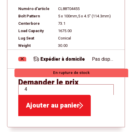
Numéro d'article
CL88T04455
Bolt Pattern
5 x 100mm,5 x 4.5" (114.3mm)
Centerbore
73.1
Load Capacity
1675.00
Lug Seat
Conical
Weight
30.00
Expédier à domicile
Pas disponible
En rupture de stock
Demander le prix
QTÉ
Ajouter au panier