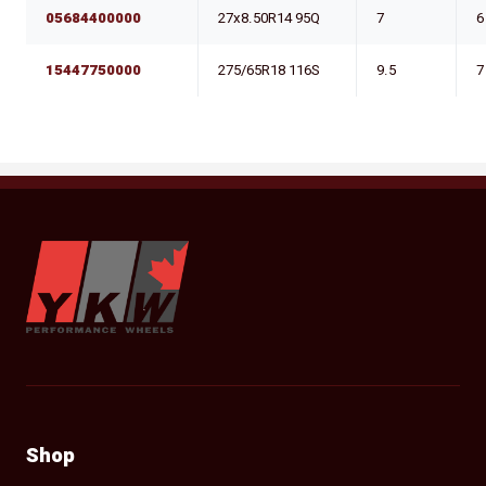
05684400000
27x8.50R14 95Q
7
6
15447750000
275/65R18 116S
9.5
7
YKW Wheels
Shop