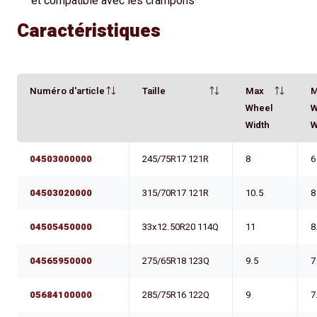
et compatible avec les crampons
Caractéristiques
Numéro d'article
Taille
Max
M
Wheel
W
Width
W
04503000000
245/75R17 121R
8
6
04503020000
315/70R17 121R
10.5
8
04505450000
33x12.50R20 114Q
11
8
04565950000
275/65R18 123Q
9.5
7
05684100000
285/75R16 122Q
9
7