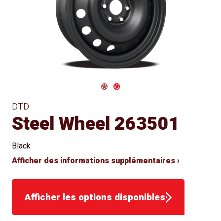
Siège
Approved
conique
for Winter
Use
Navigate 1
Navigate 2
DTD
Steel Wheel 263501
Black
Afficher des informations supplémentaires ›
Afficher les options disponibles