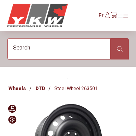
YKW Wheels
Se
Fr
Menu
Menu
/fr/cart
connecter
Search
Search
Wheels
DTD
Steel Wheel 263501