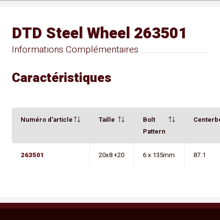
DTD Steel Wheel 263501
Informations Complémentaires
Caractéristiques
Numéro d'article
Taille
Bolt
Centerb
Pattern
263501
20x8 +20
6 x 135mm
87.1