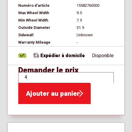
Numéro d'article
15582760000
Max Wheel Width
9.5
Min Wheel Width
7.5
Outside Diameter
31.9
Sidewall
Unknown
Warranty Mileage
-
Expédier à domicile
Disponible
Demander le prix
QTÉ
Ajouter au panier