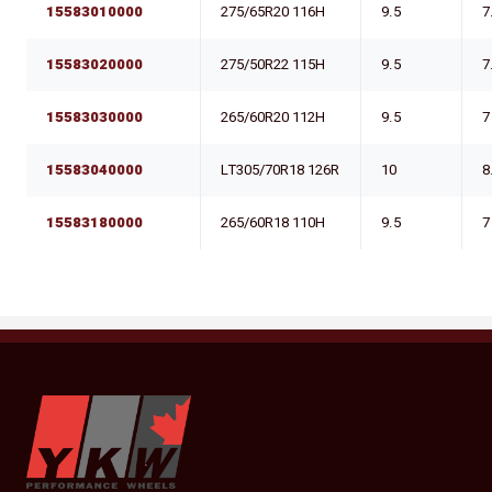
15583010000
275/65R20 116H
9.5
7
15583020000
275/50R22 115H
9.5
7
15583030000
265/60R20 112H
9.5
7
15583040000
LT305/70R18 126R
10
8
15583180000
265/60R18 110H
9.5
7
YKW Wheels