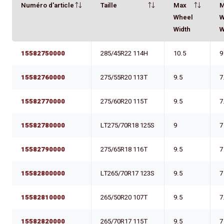
Numéro d'article
Taille
Max
M
Wheel
W
Width
W
15582750000
285/45R22 114H
10.5
9
15582760000
275/55R20 113T
9.5
7
15582770000
275/60R20 115T
9.5
7
15582780000
LT275/70R18 125S
9
7
15582790000
275/65R18 116T
9.5
7
15582800000
LT265/70R17 123S
9.5
7
15582810000
265/50R20 107T
9.5
7
15582820000
265/70R17 115T
9.5
7