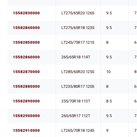
15582830000
LT275/65R20 126S
9.5
7
15582840000
LT275/65R18 123S
9.5
7
15582850000
LT245/75R17 121S
8
6
15582860000
265/65R18 114T
9.5
7
15582870000
LT285/60R20 125S
10
8
15582880000
LT235/80R17 120S
8
6
15582890000
255/70R18 113T
8.5
6
15582900000
265/65R17 112T
9.5
7
15582910000
LT265/70R18 124S
9
7