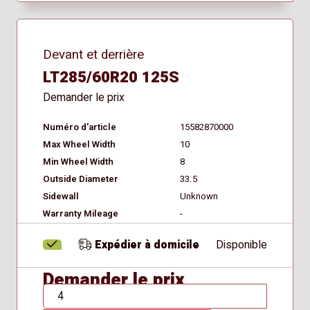
Devant et derrière
LT285/60R20 125S
Demander le prix
Numéro d'article
15582870000
Max Wheel Width
10
Min Wheel Width
8
Outside Diameter
33.5
Sidewall
Unknown
Warranty Mileage
-
Expédier à domicile
Disponible
Demander le prix
QTÉ