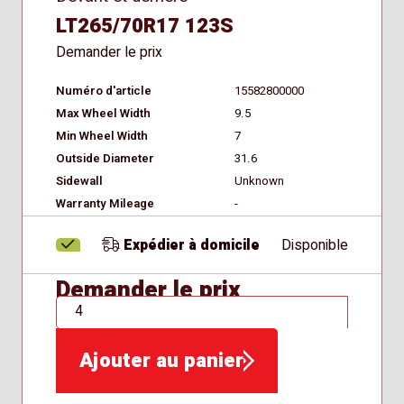
LT265/70R17 123S
Demander le prix
Numéro d'article
15582800000
Max Wheel Width
9.5
Min Wheel Width
7
Outside Diameter
31.6
Sidewall
Unknown
Warranty Mileage
-
Expédier à domicile
Disponible
Demander le prix
QTÉ
Ajouter au panier