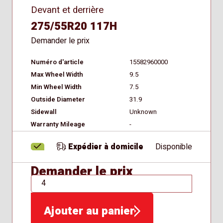
Devant et derrière
275/55R20 117H
Demander le prix
Numéro d'article
15582960000
Max Wheel Width
9.5
Min Wheel Width
7.5
Outside Diameter
31.9
Sidewall
Unknown
Warranty Mileage
-
Expédier à domicile
Disponible
Demander le prix
QTÉ
Ajouter au panier