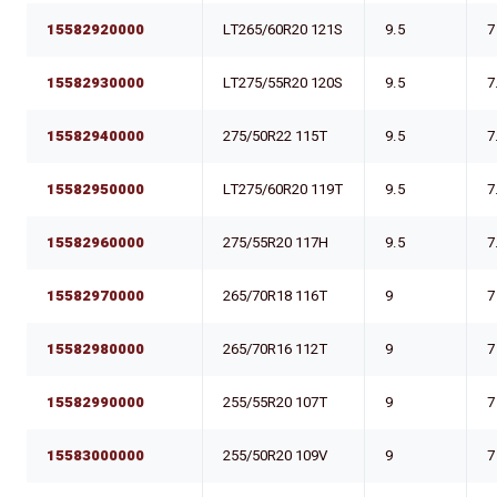
15582920000
LT265/60R20 121S
9.5
7
15582930000
LT275/55R20 120S
9.5
7
15582940000
275/50R22 115T
9.5
7
15582950000
LT275/60R20 119T
9.5
7
15582960000
275/55R20 117H
9.5
7
15582970000
265/70R18 116T
9
7
15582980000
265/70R16 112T
9
7
15582990000
255/55R20 107T
9
7
15583000000
255/50R20 109V
9
7