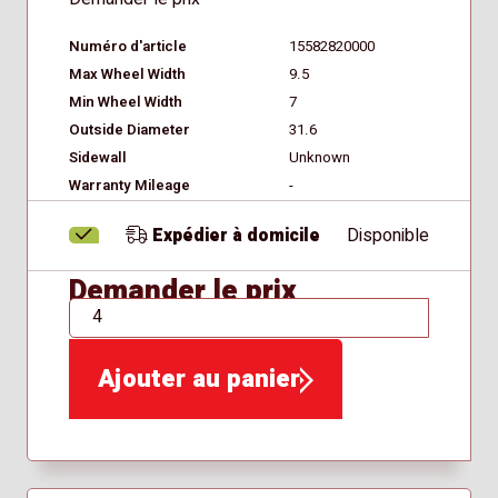
Numéro d'article
15582820000
Max Wheel Width
9.5
Min Wheel Width
7
Outside Diameter
31.6
Sidewall
Unknown
Warranty Mileage
-
Expédier à domicile
Disponible
Demander le prix
QTÉ
Ajouter au panier