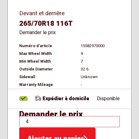
Devant et derrière
265/70R18 116T
Demander le prix
Numéro d'article
15582970000
Max Wheel Width
9
Min Wheel Width
7
Outside Diameter
32.6
Sidewall
Unknown
Warranty Mileage
-
Expédier à domicile
Disponible
Demander le prix
QTÉ
Ajouter au panier