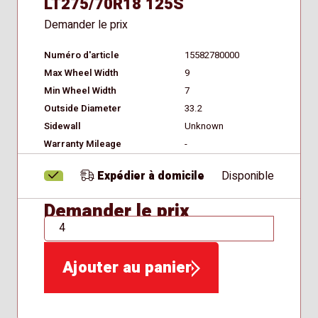
LT275/70R18 125S
Demander le prix
Numéro d'article
15582780000
Max Wheel Width
9
Min Wheel Width
7
Outside Diameter
33.2
Sidewall
Unknown
Warranty Mileage
-
Expédier à domicile
Disponible
Demander le prix
QTÉ
Ajouter au panier