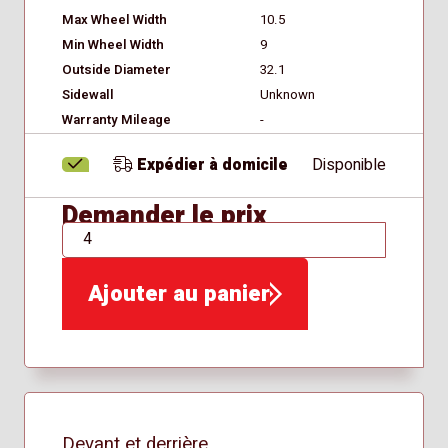
Max Wheel Width
10.5
Min Wheel Width
9
Outside Diameter
32.1
Sidewall
Unknown
Warranty Mileage
-
Expédier à domicile
Disponible
Demander le prix
QTÉ
Ajouter au panier
Devant et derrière