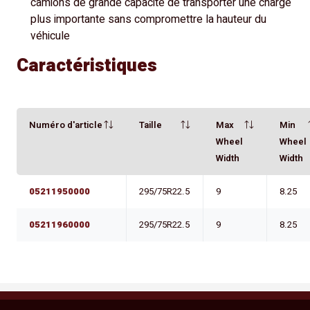
camions de grande capacité de transporter une charge
plus importante sans compromettre la hauteur du
véhicule
Caractéristiques
Numéro d'article
Taille
Max
Min
Wheel
Wheel
Width
Width
05211950000
295/75R22.5
9
8.25
05211960000
295/75R22.5
9
8.25