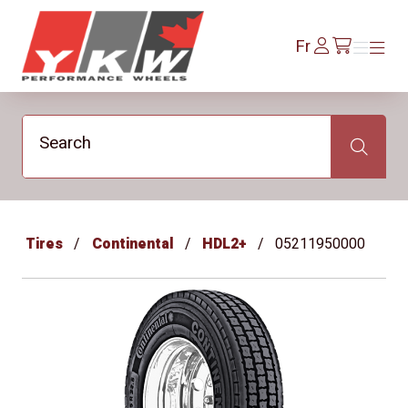
YKW Wheels
Se
Fr
Menu
Menu
/fr/cart
connecter
Search
Search
Tires
Continental
HDL2+
05211950000