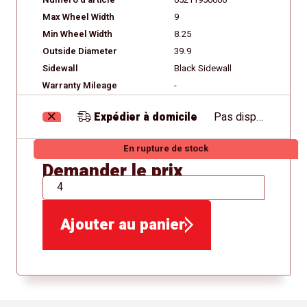
Numéro d'article
05211950000
Max Wheel Width
9
Min Wheel Width
8.25
Outside Diameter
39.9
Sidewall
Black Sidewall
Warranty Mileage
-
Expédier à domicile
Pas disponible
En rupture de stock
Demander le prix
QTÉ
Ajouter au panier