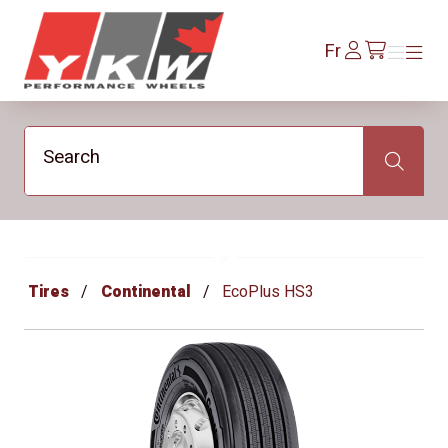
YKW Wheels
Se
Fr
Menu
Menu
/fr/cart
connecter
Search
Search
Tires
Continental
EcoPlus HS3