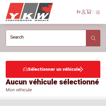
YKW Wheels
Se
Fr
Menu
Menu
/fr/cart
connecter
Search
Search
Sélectionner un véhicule
Aucun véhicule sélectionné
Mon véhicule