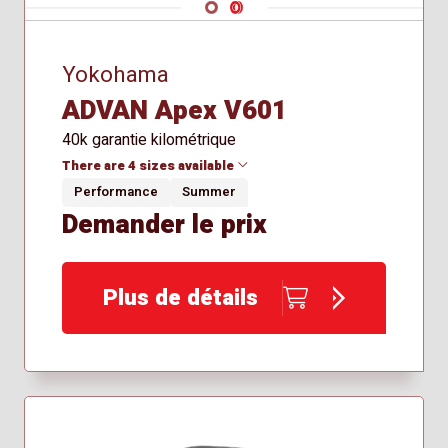
Navigate 1
Navigate 2
Yokohama
ADVAN Apex V601
40k garantie kilométrique
There are 4 sizes available
Performance
Summer
Demander le prix
225/40R18
235/40R19
255/35R19
Plus de détails
265/35R20