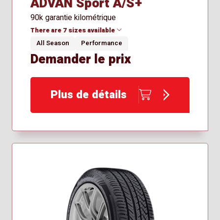
ADVAN Sport A/S+
90k garantie kilométrique
There are 7 sizes available
All Season
Performance
Demander le prix
205/55R16
215/40R18
235/35R19
Plus de détails
235/40R19
245/45R20
255/45R19
255/45R20