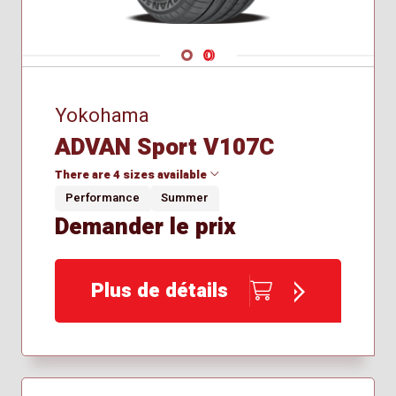
Navigate 1
Navigate 2
Yokohama
ADVAN Sport V107C
There are 4 sizes available
Performance
Summer
Demander le prix
265/35R20
265/40R19
295/30R20
Plus de détails
295/35R19