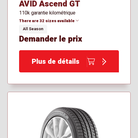
AVID Ascend GT
110k garantie kilométrique
There are 32 sizes available
All Season
Demander le prix
185/55R15
195/55R16
205/50R17
Plus de détails
205/55R16
205/60R16
205/65R16
215/45R17
215/50R17
215/55R17
225/45R17
225/45R18
225/50R17
225/50R18
225/55R17