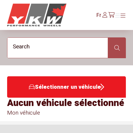
YKW Wheels
Se
Fr
Menu
Menu
/fr/cart
connecter
Search
Search
Sélectionner un véhicule
Aucun véhicule sélectionné
Mon véhicule