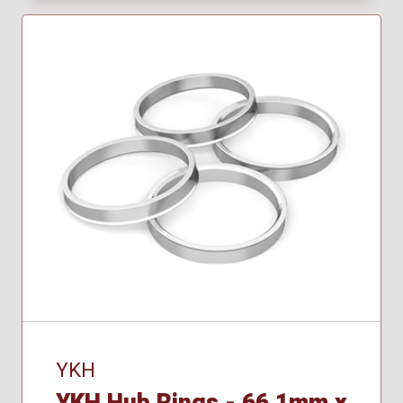
YKH
YKH Hub Rings - 66.1mm x