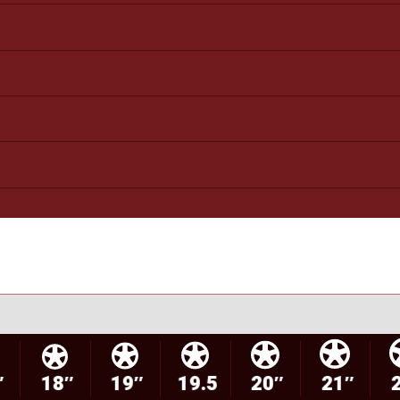
″
18″
19″
19.5
20″
21″