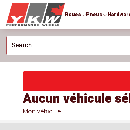
YKW Wheels
Roues
Pneus
Hardwar
Search
Aucun véhicule sé
Mon véhicule