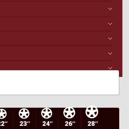
22″
23″
24″
26″
28″