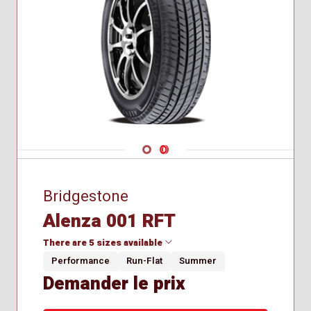
Navigate 1
Navigate 2
Bridgestone
Alenza 001 RFT
There are 5 sizes available
Performance
Run-Flat
Summer
Demander le prix
235/50R20
245/45R20