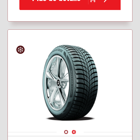
285/45R21
Hiver
Navigate 1
Navigate 2