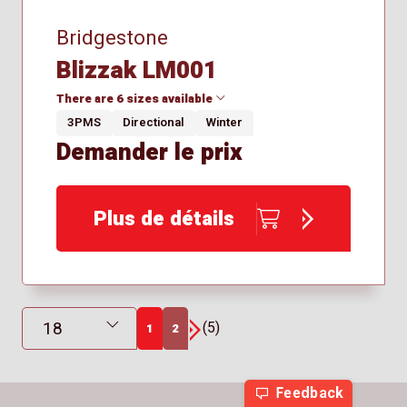
Bridgestone
Blizzak LM001
There are 6 sizes available
3PMS
Directional
Winter
Demander le prix
215/65R17
225/55R18
225/60R17
Plus de détails
235/45R20
235/50R19
255/40R20
Résultats affichés
(5)
1
2
Suivant