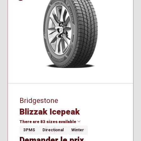
275/65R18
Hiver
Bridgestone
Blizzak Icepeak
There are 83 sizes available
3PMS
Directional
Winter
Demander le prix
175/65R15