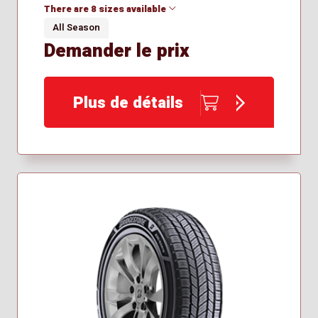
There are 8 sizes available
All Season
Demander le prix
255/50R19
265/65R17
265/65R18
Plus de détails
265/70R16
275/40R20
275/45R22
275/65R18
285/45R22