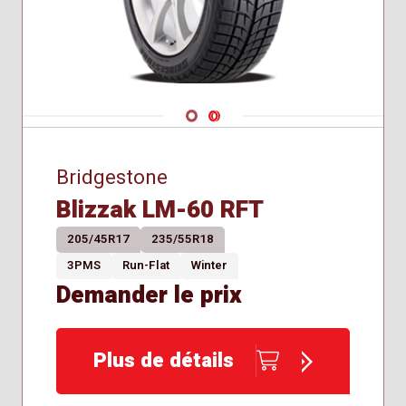
275/40R20
275/50R20
275/50R22
275/55R19
285/45R21
Navigate 1
Navigate 2
285/45R22
285/50R20
295/35R21
Bridgestone
Blizzak LM-60 RFT
205/45R17
235/55R18
3PMS
Run-Flat
Winter
Demander le prix
Plus de détails