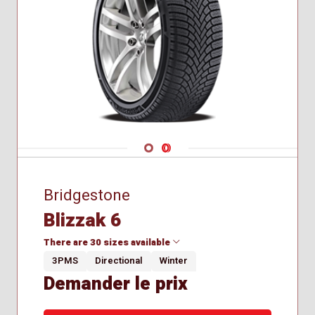
Hiver
Navigate 1
Navigate 2
Bridgestone
Blizzak 6
There are 30 sizes available
3PMS
Directional
Winter
Demander le prix
205/55R17
225/45R19