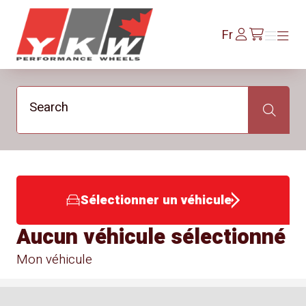
YKW Wheels
Se
Fr
Menu
Menu
/fr/cart
connecter
Search
Search
Sélectionner un véhicule
Aucun véhicule sélectionné
Mon véhicule