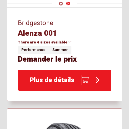
Navigate 1
Navigate 2
Bridgestone
Alenza 001
There are 4 sizes available
Performance
Summer
Demander le prix
225/65R17
235/45R20
235/55R19
Plus de détails
265/45R21