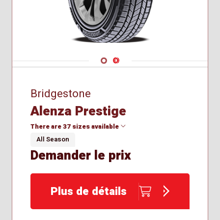
Navigate 1
Navigate 2
Bridgestone
Alenza Prestige
There are 37 sizes available
All Season
Demander le prix
225/65R17
235/50R19
235/55R19
Plus de détails
235/55R20
235/60R18
235/65R17