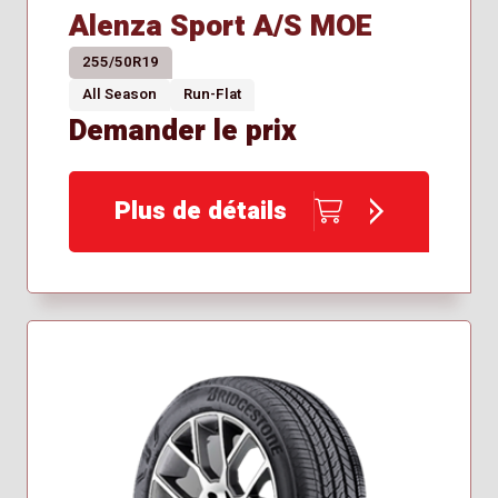
Alenza Sport A/S MOE
265/50R19
265/60R18
255/50R19
265/65R17
All Season
Run-Flat
265/65R18
Demander le prix
265/70R16
265/70R17
275/40R20
Plus de détails
275/40R22
275/45R20
275/50R20
275/65R18
295/40R21