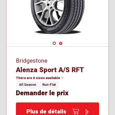
Navigate 1
Navigate 2
Bridgestone
Alenza Sport A/S RFT
There are 6 sizes available
All Season
Run-Flat
Demander le prix
275/45R20
285/45R21
255/50R20
Plus de détails
235/55R19