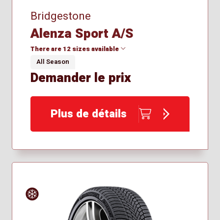
Bridgestone
Alenza Sport A/S
There are 12 sizes available
All Season
Demander le prix
235/50R21
235/55R19
235/55R20
Plus de détails
235/60R19
235/65R18
255/50R20
265/45R21
285/45R21
315/40R21
225/45R19
235/45R21
255/55R20