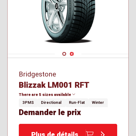
Navigate 1
Navigate 2
Bridgestone
Blizzak LM001 RFT
There are 5 sizes available
3PMS
Directional
Run-Flat
Winter
Demander le prix
225/50R18
225/60R18
245/50R19
Plus de détails
265/50R19